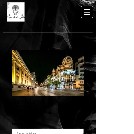
Sevilla
Preis
65,00 €
tamaño
*