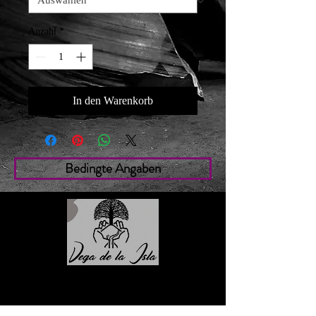
Anzahl
*
In den Warenkorb
Bedingte Angaben
Contacto
Roberto López Cruz