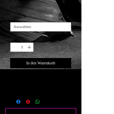
Preis
65,00 €
Tamaños
*
Anzahl
*
In den Warenkorb
Impresión digital HD + Latex (tintas 
ecológicas) Papel foto satin brillo 
210g
Bedingte Angaben