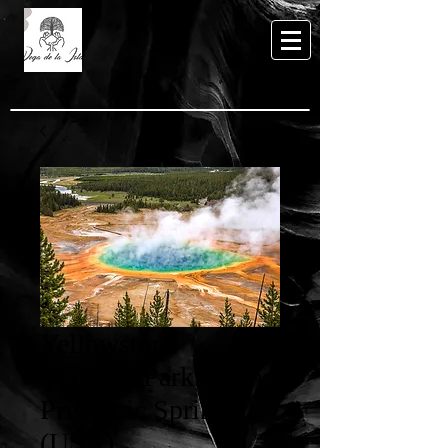
Yellowstone
National Park, Grand
Prismatic Spring
(USA)