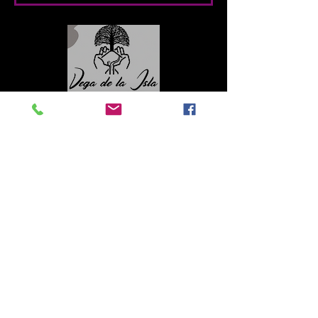
Contacto
Roberto López Cruz
robertolc66@gmail.com
Tel:
+34 699924185
Mª Ángeles Llera
Garzón
enfoquenatura@gmail.co
m
Tel:
+34
608499789